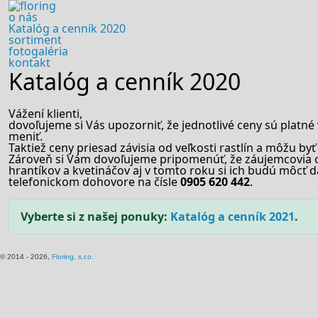
o nás
Katalóg a cenník 2020
sortiment
fotogaléria
kontakt
Katalóg a cenník 2020
Vážení klienti,
dovoľujeme si Vás upozorniť, že jednotlivé ceny sú platn
meniť.
Taktiež ceny priesad závisia od veľkosti rastlín a môžu b
Zároveň si Vám dovoľujeme pripomenúť, že záujemcovia o
hrantíkov a kvetináčov aj v tomto roku si ich budú môcť d
telefonickom dohovore na čísle
0905 620 442
.
Vyberte si z našej ponuky:
Katalóg a cenník 2021
.
© 2014 - 2026,
Floring, s.r.o.